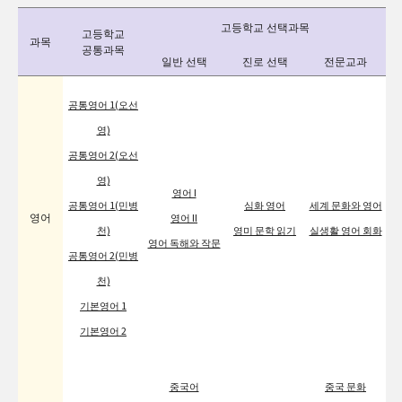
고등학교 선택과목
고등학교
과목
공통과목
일반 선택
진로 선택
전문교과
공통영어 1(오선
영)
공통영어 2(오선
영)
영어 I
공통영어 1(민병
심화 영어
세계 문화와 영어
영어
영어 II
천)
영미 문학 읽기
실생활 영어 회화
영어 독해와 작문
공통영어 2(민병
천)
기본영어 1
기본영어 2
중국어
중국 문화