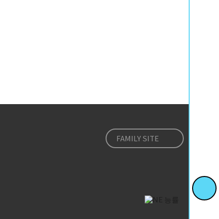
FAMILY SITE
퀵
버
튼
숨
맨
기
위
기