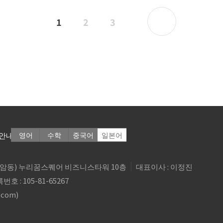
1
2
3
안내
영어
수학
중국어
일본어
6(상암동) 누리꿈스퀘어 비즈니스타워 10층
대표이사 : 이정진
 : 105-81-65267
.com
)