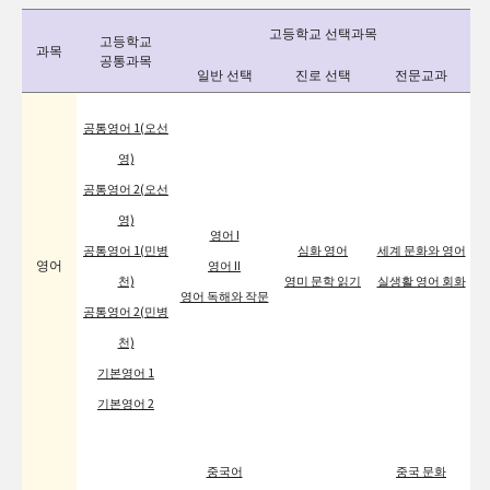
고등학교 선택과목
고등학교
과목
공통과목
일반 선택
진로 선택
전문교과
공통영어 1(오선
영)
공통영어 2(오선
영)
영어 I
공통영어 1(민병
심화 영어
세계 문화와 영어
영어
영어 II
천)
영미 문학 읽기
실생활 영어 회화
영어 독해와 작문
공통영어 2(민병
천)
기본영어 1
기본영어 2
중국어
중국 문화