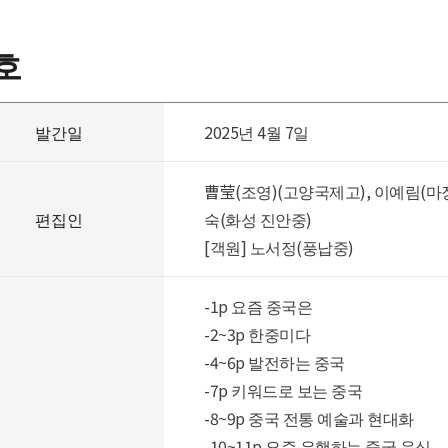
호
발간일
2025년 4월 7일
曹莹(조영)(고양국제고), 이예림(마
편집인
숙(화성 진안중)
[객원] 노서정(풍납중)
-1p 요즘 중국은
-2~3p 한중미다
-4~6p 발전하는 중국
-7p 키워드로 보는 중국
-8~9p 중국 전통 예술과 현대화
-10~11p 요즘 유행하는 중국 음식