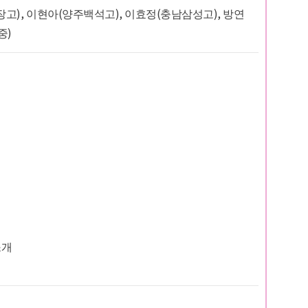
장고), 이현아(양주백석고), 이효정(충남삼성고), 방연
중)
소개