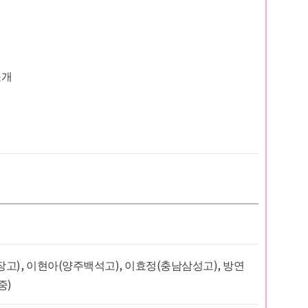
소개
장고), 이현아(양주백석고), 이효정(충남삼성고), 방연
중)