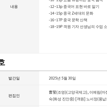
내용
-12~13p 중국어 표현 바로 알기
-14~15p 중국 Z세대의 문화
-16~17P 중국 문학 산책
-18~19P 객원 기자 선생님의 수업 
호
발간일
2025년 5월 30일
曹莹(조영)(고양국제고), 이예림(마
편집인
숙(화성 진안중) [객원] 노서정(풍납