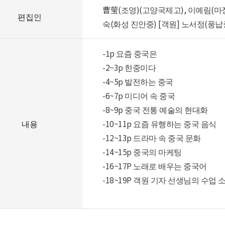
曹莹(조영)(고양국제고), 이예림(마
편집인
숙(화성 진안중) [객원] 노서정(풍납
-1p 요즘 중국은
-2~3p 한중미다
-4~5p 발전하는 중국
-6~7p 미디어 속 중국
-8~9p 중국 전통 예술의 현대화
내용
-10~11p 요즘 유행하는 중국 음식
-12~13p 드라마 속 중국 문화
-14~15p 중국의 마케팅
-16~17P 노래로 배우는 중국어
-18~19P 객원 기자 선생님의 수업 