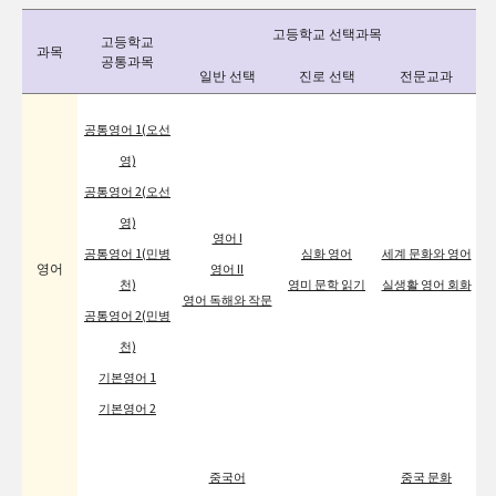
고등학교 선택과목
고등학교
과목
공통과목
일반 선택
진로 선택
전문교과
공통영어 1(오선
영)
공통영어 2(오선
영)
영어 I
공통영어 1(민병
심화 영어
세계 문화와 영어
영어
영어 II
천)
영미 문학 읽기
실생활 영어 회화
영어 독해와 작문
공통영어 2(민병
천)
기본영어 1
기본영어 2
중국어
중국 문화