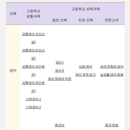
고등학교 선택과목
고등학교
과목
공통과목
일반 선택
진로 선택
전문교과
공통영어 1(오선
영)
공통영어 2(오선
영)
영어 I
공통영어 1(민병
심화 영어
세계 문화와 영어
영어
영어 II
천)
영미 문학 읽기
실생활 영어 회화
영어 독해와 작문
공통영어 2(민병
천)
기본영어 1
기본영어 2
중국어
중국 문화