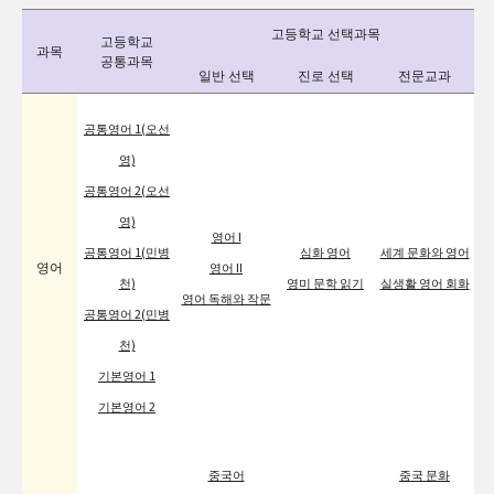
고등학교 선택과목
고등학교
과목
공통과목
일반 선택
진로 선택
전문교과
공통영어 1(오선
영)
공통영어 2(오선
영)
영어 I
공통영어 1(민병
심화 영어
세계 문화와 영어
영어
영어 II
천)
영미 문학 읽기
실생활 영어 회화
영어 독해와 작문
공통영어 2(민병
천)
기본영어 1
기본영어 2
중국어
중국 문화