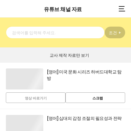
유튜브 채널 자료
검
조건
색
검
어
색
입
하
력
기
교사 제작 자료만 보기
[영어] 미국 문화 시리즈 하버드대학교 탐
방
영상 바로가기
스크랩
[영어] 십대의 감정 조절의 필요성과 전략