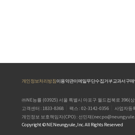
개인정보처리방침
이용약관
이메일무단수집거부
교과서구매
㈜NE능률 (03925) 서울 특별시 마포구 월드컵북로 39
고객센터 : 1833-8368
팩스 : 02-3142-0356
사업자등록번호
개인정보 보호책임자(CPO) : 선민재(
necpo@neungyule
Copyright © NE Neungyule, Inc. All Rights Reserved