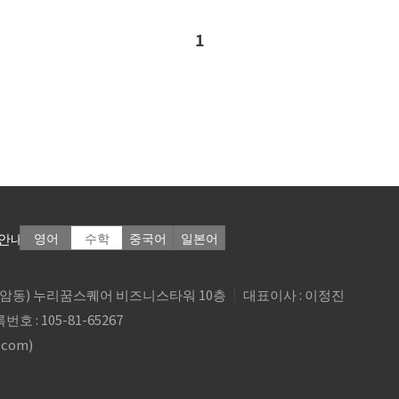
1
안내
영어
수학
중국어
일본어
6(상암동) 누리꿈스퀘어 비즈니스타워 10층
대표이사 : 이정진
 : 105-81-65267
.com
)