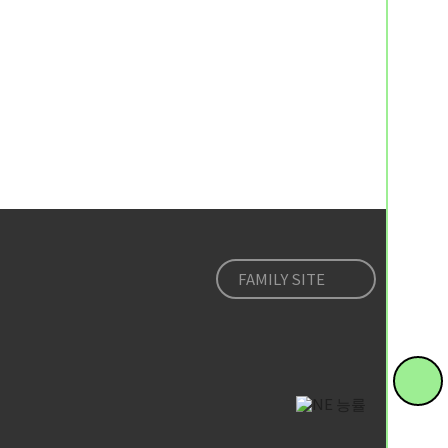
FAMILY SITE
퀵
버
튼
숨
맨
기
위
기