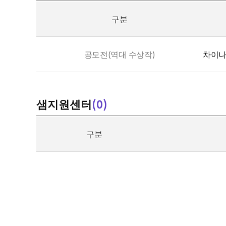
기
구분
공모전(역대 수상작)
차이나
더
샘지원센터
(
0
)
보
기
구분