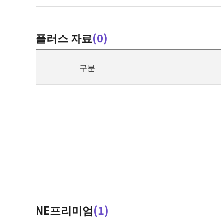
더
플러스 자료
(
0
)
보
기
구분
더
NE프리미엄
(
1
)
보