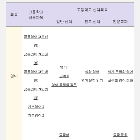
고등학교 선택과목
고등학교
과목
공통과목
일반 선택
진로 선택
전문교과
공통영어 1(오선
영)
공통영어 2(오선
영)
영어 I
공통영어 1(민병
심화 영어
세계 문화와 영어
영어
영어 II
천)
영미 문학 읽기
실생활 영어 회화
영어 독해와 작문
공통영어 2(민병
천)
기본영어 1
기본영어 2
중국어
중국 문화