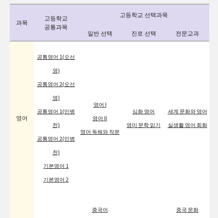
고등학교 선택과목
고등학교
과목
공통과목
일반 선택
진로 선택
전문교과
공통영어 1(오선
영)
공통영어 2(오선
영)
영어 I
공통영어 1(민병
심화 영어
세계 문화와 영어
영어
영어 II
천)
영미 문학 읽기
실생활 영어 회화
영어 독해와 작문
공통영어 2(민병
천)
기본영어 1
기본영어 2
중국어
중국 문화