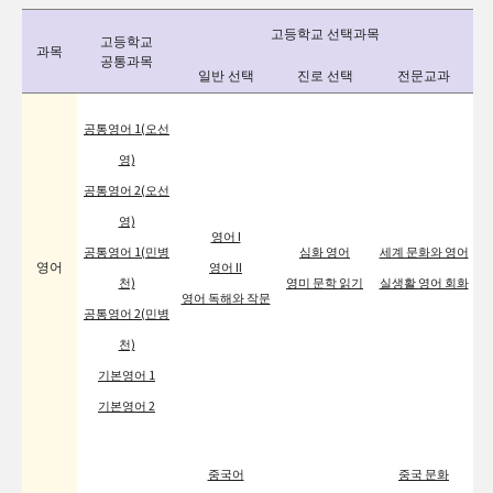
고등학교 선택과목
고등학교
과목
공통과목
일반 선택
진로 선택
전문교과
공통영어 1(오선
영)
공통영어 2(오선
영)
영어 I
공통영어 1(민병
심화 영어
세계 문화와 영어
영어
영어 II
천)
영미 문학 읽기
실생활 영어 회화
영어 독해와 작문
공통영어 2(민병
천)
기본영어 1
기본영어 2
중국어
중국 문화