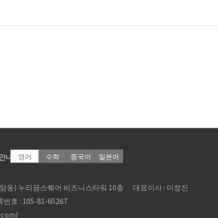
안내
영어
수학
중국어
일본어
6(상암동) 누리꿈스퀘어 비즈니스타워 10층
대표이사 : 이정진
 : 105-81-65267
.com
)