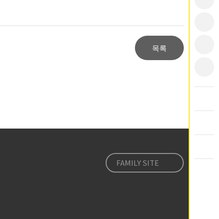
목록
FAMILY SITE