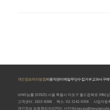
개인정보처리방침
이용약관
이메일무단수집거부
교과서구매
㈜NE능률 (03925) 서울 특별시 마포구 월드컵북로 39
고객센터 : 1833-8368
팩스 : 02-3142-0356
사업자등록번호
개인정보 보호책임자(CPO) : 선민재(
necpo@neungyule