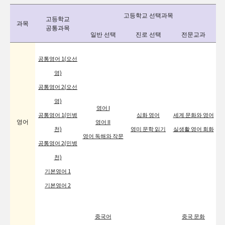
고등학교 선택과목
고등학교
과목
공통과목
일반 선택
진로 선택
전문교과
공통영어 1(오선
영)
공통영어 2(오선
영)
영어 I
공통영어 1(민병
심화 영어
세계 문화와 영어
영어
영어 II
천)
영미 문학 읽기
실생활 영어 회화
영어 독해와 작문
공통영어 2(민병
천)
기본영어 1
기본영어 2
중국어
중국 문화